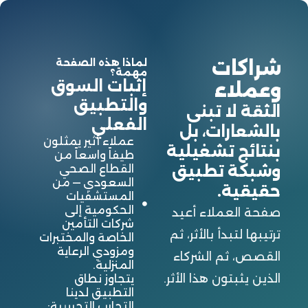
خطي
لى
لمحتوى
لماذا هذه الصفحة
شراكات
مهمة؟
إثبات السوق
وعملاء
والتطبيق
الثقة لا تبنى
الفعلي
بالشعارات، بل
عملاء أثير يمثلون
بنتائج تشغيلية
طيفاً واسعاً من
وشبكة تطبيق
القطاع الصحي
السعودي — من
حقيقية.
المستشفيات
الحكومية إلى
صفحة العملاء أعيد
شركات التأمين
ترتيبها لتبدأ بالأثر، ثم
الخاصة والمختبرات
ومزودي الرعاية
القصص، ثم الشركاء
المنزلية.
الذين يثبتون هذا الأثر.
يتجاوز نطاق
التطبيق لدينا
التجارب التجريبية: