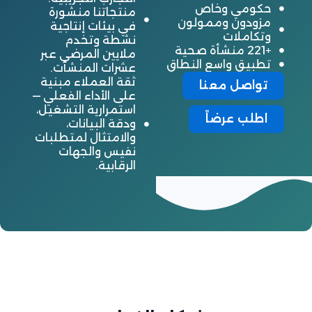
حكومي وخاص
منتجاتنا منشورة
مزودون وممولون
في بيئات إنتاجية
وتكاملات
نشطة وتخدم
+221 منشأة صحية
ملايين المرضى عبر
تطبيق واسع النطاق
عشرات المنشآت.
ثقة العملاء مبنية
تواصل معنا
على الأداء الفعلي —
استمرارية التشغيل،
اطلب عرضاً
ودقة البيانات،
والامتثال لمتطلبات
نفيس والجهات
الرقابية.