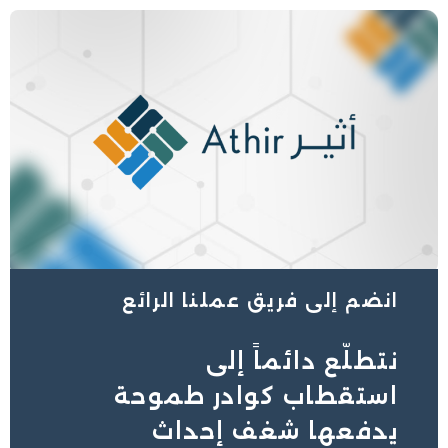
خطي
لى
لمحتوى
انضم إلى فريق عملنا الرائع
نتطلّع دائماً إلى
استقطاب كوادر طموحة
يدفعها شغف إحداث